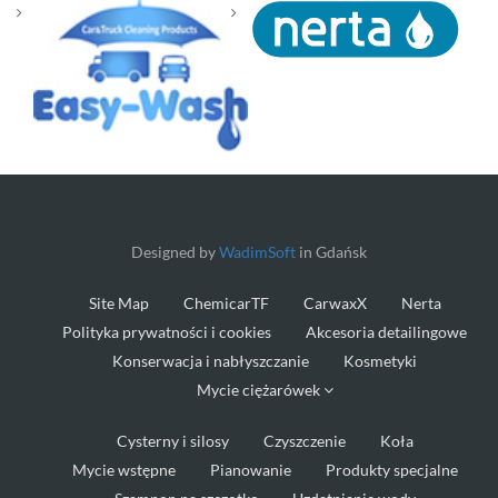
Designed by
WadimSoft
in Gdańsk
Site Map
ChemicarTF
CarwaxX
Nerta
Polityka prywatności i cookies
Akcesoria detailingowe
Konserwacja i nabłyszczanie
Kosmetyki
Mycie ciężarówek
Cysterny i silosy
Czyszczenie
Koła
Mycie wstępne
Pianowanie
Produkty specjalne