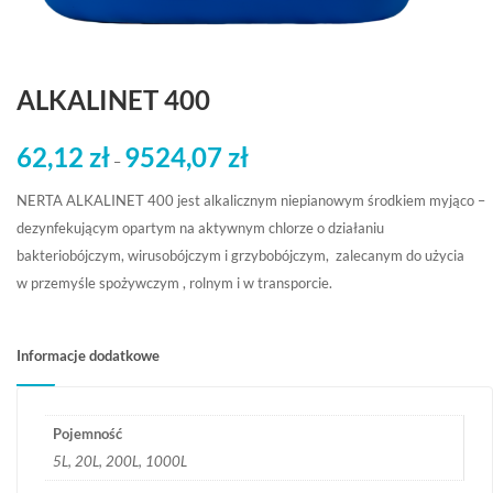
ALKALINET 400
62,12
zł
9524,07
zł
Zakres
–
cen:
NERTA ALKALINET 400 jest alkalicznym niepianowym środkiem myjąco –
od
dezynfekującym opartym na aktywnym chlorze o działaniu
62,12 zł
bakteriobójczym, wirusobójczym i grzybobójczym, zalecanym do użycia
do
w przemyśle spożywczym , rolnym i w transporcie.
9524,07 zł
Informacje dodatkowe
Pojemność
5L, 20L, 200L, 1000L