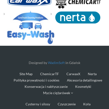
Designed by
WadimSoft
in Gdańsk
Site Map
ChemicarTF
CarwaxX
Nerta
Polityka prywatności i cookies
Akcesoria detailingowe
Konserwacja i nabłyszczanie
Kosmetyki
Mycie ciężarówek
Cysterny i silosy
Czyszczenie
Koła