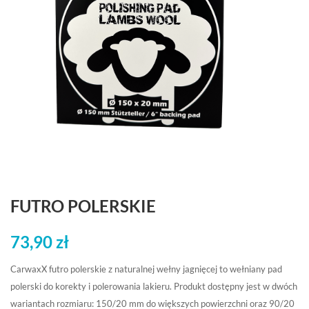
FUTRO POLERSKIE
73,90
zł
CarwaxX futro polerskie z naturalnej wełny jagnięcej to wełniany pad
polerski do korekty i polerowania lakieru. Produkt dostępny jest w dwóch
wariantach rozmiaru: 150/20 mm do większych powierzchni oraz 90/20