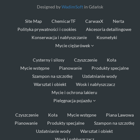
Designed by
WadimSoft
in Gdańsk
Site Map
ChemicarTF
CarwaxX
Nerta
Polityka prywatności i cookies
Akcesoria detailingowe
Konserwacja i nabłyszczanie
Kosmetyki
Mycie ciężarówek
Cysterny i silosy
Czyszczenie
Koła
Mycie wstępne
Pianowanie
Produkty specjalne
Szampon na szczotkę
Uzdatnianie wody
Warsztat i obiekt
Wosk i nabłyszczacz
Mycie i ochrona lakieru
Pielęgnacja pojazdu
Czyszczenie
Koła
Mycie wstępne
Piana Lawowa
Pianowanie
Produkty specjalne
Szampon na szczotkę
Uzdatnianie wody
Warsztat i obiekt
Wosk i nabłyszczacz