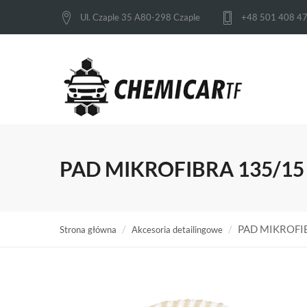
Ul. Czaple 35 A80-298 Czaple
+48 501 408 4
PAD MIKROFIBRA 135/15
PAD MIKROFI
Strona główna
Akcesoria detailingowe