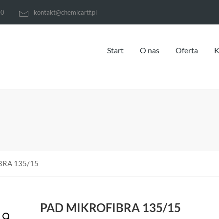
70
kontakt@chemicartf.pl
Start
O nas
Oferta
K
BRA 135/15
PAD MIKROFIBRA 135/15