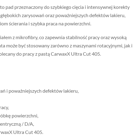
to pad przeznaczony do szybkiego cięcia i intensywnej korekty
 głębokich zarysowań oraz poważniejszych defektów lakieru,
iom ścierania i szybka praca na powierzchni.
ałem z mikrofibry, co zapewnia stabilność pracy oraz wysoką
nta może być stosowany zarówno z maszynami rotacyjnymi, jak i
polecany do pracy z pastą CarwaxX Ultra Cut 405.
ń i poważniejszych defektów lakieru,
racy,
róbkę powierzchni,
entryczną / D/A,
rwaxX Ultra Cut 405.