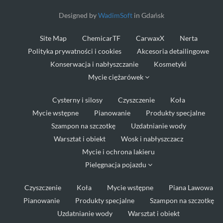
Designed by
WadimSoft
in Gdańsk
Site Map
ChemicarTF
CarwaxX
Nerta
Polityka prywatności i cookies
Akcesoria detailingowe
Konserwacja i nabłyszczanie
Kosmetyki
Mycie ciężarówek
Cysterny i silosy
Czyszczenie
Koła
Mycie wstępne
Pianowanie
Produkty specjalne
Szampon na szczotkę
Uzdatnianie wody
Warsztat i obiekt
Wosk i nabłyszczacz
Mycie i ochrona lakieru
Pielęgnacja pojazdu
Czyszczenie
Koła
Mycie wstępne
Piana Lawowa
Pianowanie
Produkty specjalne
Szampon na szczotkę
Uzdatnianie wody
Warsztat i obiekt