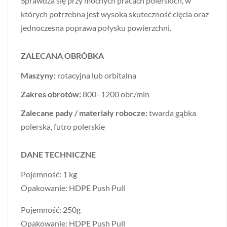
Sprawdza się przy mocnych pracach polerskich, w
których potrzebna jest wysoka skuteczność cięcia oraz
jednoczesna poprawa połysku powierzchni.
ZALECANA OBRÓBKA
Maszyny:
rotacyjna lub orbitalna
Zakres obrotów:
800–1200 obr./min
Zalecane pady / materiały robocze:
twarda gąbka
polerska, futro polerskie
DANE TECHNICZNE
Pojemność: 1 kg
Opakowanie: HDPE Push Pull
Pojemność: 250g
Opakowanie: HDPE Push Pull