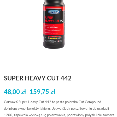
SUPER HEAVY CUT 442
48,00
zł
159,75
zł
Zakres
–
cen:
CarwaxX Super Heavy Cut 442 to pasta polerska Cut Compound
od
do intensywnej korekty lakieru. Usuwa ślady po szlifowaniu do gradacji
48,00 zł
1200, zapewnia wysoką siłę polerowania, poprawiony połysk i nie zawiera