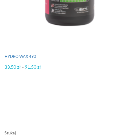
HYDRO WAX 490
33,50
zł
91,50
zł
Zakres
–
cen:
od
33,50 zł
do
91,50 zł
Szukaj