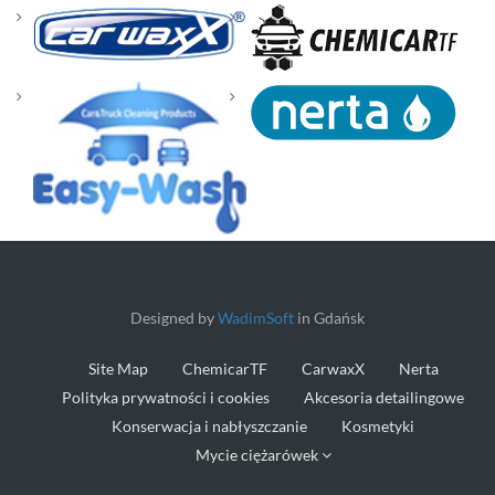
Designed by
WadimSoft
in Gdańsk
Site Map
ChemicarTF
CarwaxX
Nerta
Polityka prywatności i cookies
Akcesoria detailingowe
Konserwacja i nabłyszczanie
Kosmetyki
Mycie ciężarówek