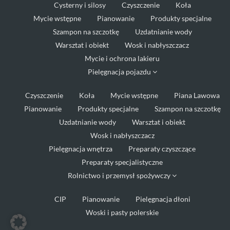
Cysterny i silosy
Czyszczenie
Koła
Mycie wstępne
Pianowanie
Produkty specjalne
Szampon na szczotkę
Uzdatnianie wody
Warsztat i obiekt
Wosk i nabłyszczacz
Mycie i ochrona lakieru
Pielęgnacja pojazdu
Czyszczenie
Koła
Mycie wstępne
Piana Lawowa
Pianowanie
Produkty specjalne
Szampon na szczotkę
Uzdatnianie wody
Warsztat i obiekt
Wosk i nabłyszczacz
Pielęgnacja wnętrza
Preparaty czyszczące
Preparaty specjalistyczne
Rolnictwo i przemysł spożywczy
CIP
Pianowanie
Pielęgnacja dłoni
Woski i pasty polerskie