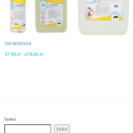
TAR REMOVER
37,90
zł
678,00
zł
Zakres
–
cen:
od
37,90 zł
do
678,00 zł
Szukaj
Szukaj