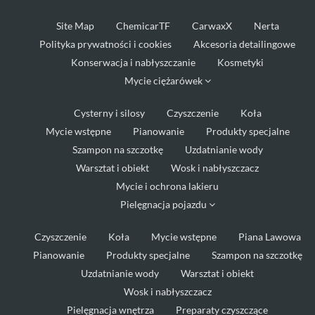
Site Map
ChemicarTF
CarwaxX
Nerta
Polityka prywatności i cookies
Akcesoria detailingowe
Konserwacja i nabłyszczanie
Kosmetyki
Mycie ciężarówek
Cysterny i silosy
Czyszczenie
Koła
Mycie wstępne
Pianowanie
Produkty specjalne
Szampon na szczotkę
Uzdatnianie wody
Warsztat i obiekt
Wosk i nabłyszczacz
Mycie i ochrona lakieru
Pielęgnacja pojazdu
Czyszczenie
Koła
Mycie wstępne
Piana Lawowa
Pianowanie
Produkty specjalne
Szampon na szczotkę
Uzdatnianie wody
Warsztat i obiekt
Wosk i nabłyszczacz
Pielęgnacja wnętrza
Preparaty czyszczące