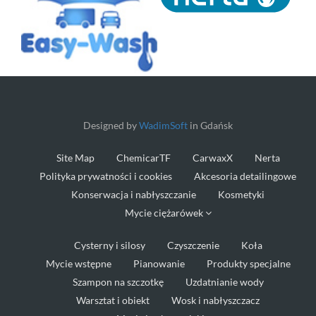
Designed by
WadimSoft
in Gdańsk
Site Map
ChemicarTF
CarwaxX
Nerta
Polityka prywatności i cookies
Akcesoria detailingowe
Konserwacja i nabłyszczanie
Kosmetyki
Mycie ciężarówek
Cysterny i silosy
Czyszczenie
Koła
Mycie wstępne
Pianowanie
Produkty specjalne
Szampon na szczotkę
Uzdatnianie wody
Warsztat i obiekt
Wosk i nabłyszczacz