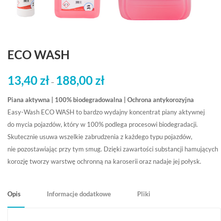
ECO WASH
13,40
zł
188,00
zł
Zakres
–
cen:
Piana aktywna | 100% biodegradowalna | Ochrona antykorozyjna
od
Easy-Wash ECO WASH to bardzo wydajny koncentrat piany aktywnej
13,40 zł
do mycia pojazdów, który w 100% podlega procesowi biodegradacji.
do
Skutecznie usuwa wszelkie zabrudzenia z każdego typu pojazdów,
188,00 zł
nie pozostawiając przy tym smug. Dzięki zawartości substancji hamujących
korozję tworzy warstwę ochronną na karoserii oraz nadaje jej połysk.
Opis
Informacje dodatkowe
Pliki