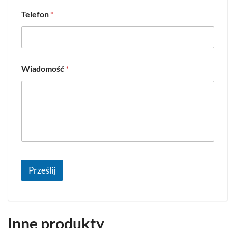
Telefon
*
Wiadomość
*
Prześlij
Inne produkty