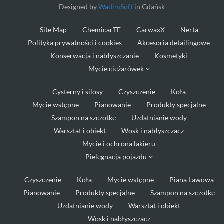
Designed by
WadimSoft
in Gdańsk
Site Map
ChemicarTF
CarwaxX
Nerta
Polityka prywatności i cookies
Akcesoria detailingowe
Konserwacja i nabłyszczanie
Kosmetyki
Mycie ciężarówek
Cysterny i silosy
Czyszczenie
Koła
Mycie wstępne
Pianowanie
Produkty specjalne
Szampon na szczotkę
Uzdatnianie wody
Warsztat i obiekt
Wosk i nabłyszczacz
Mycie i ochrona lakieru
Pielęgnacja pojazdu
Czyszczenie
Koła
Mycie wstępne
Piana Lawowa
Pianowanie
Produkty specjalne
Szampon na szczotkę
Uzdatnianie wody
Warsztat i obiekt
Wosk i nabłyszczacz