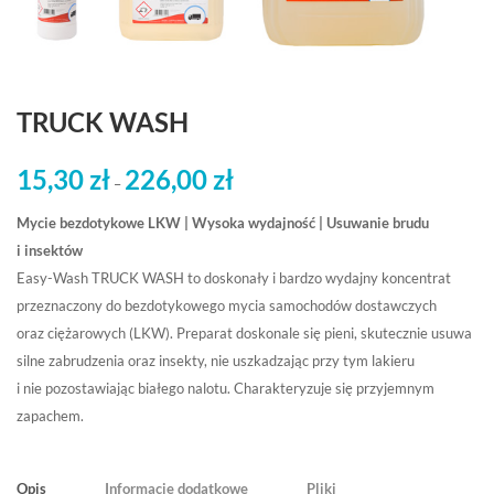
TRUCK WASH
15,30
zł
226,00
zł
Zakres
–
cen:
Mycie bezdotykowe LKW | Wysoka wydajność | Usuwanie brudu
od
i insektów
15,30 zł
Easy-Wash TRUCK WASH to doskonały i bardzo wydajny koncentrat
do
przeznaczony do bezdotykowego mycia samochodów dostawczych
226,00 zł
oraz ciężarowych (LKW). Preparat doskonale się pieni, skutecznie usuwa
silne zabrudzenia oraz insekty, nie uszkadzając przy tym lakieru
i nie pozostawiając białego nalotu. Charakteryzuje się przyjemnym
zapachem.
Opis
Informacje dodatkowe
Pliki