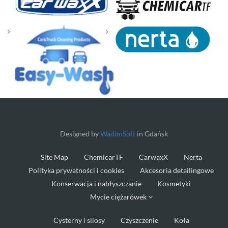
Designed by
WadimSoft
in Gdańsk
Site Map
ChemicarTF
CarwaxX
Nerta
Polityka prywatności i cookies
Akcesoria detailingowe
Konserwacja i nabłyszczanie
Kosmetyki
Mycie ciężarówek
Cysterny i silosy
Czyszczenie
Koła