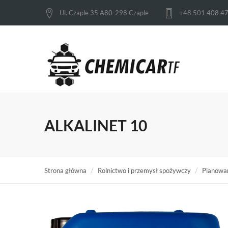
Ul. Czaple 35 A80-298 Czaple
+48 501 408 4
ALKALINET 10
Strona główna
Rolnictwo i przemysł spożywczy
Pianowa