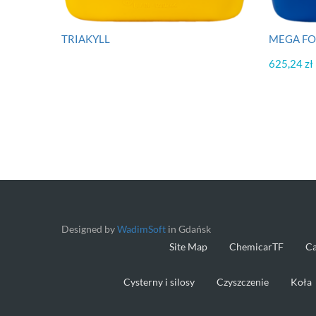
TRIAKYLL
MEGA FO
625,24
zł
Designed by
WadimSoft
in Gdańsk
Site Map
ChemicarTF
C
Cysterny i silosy
Czyszczenie
Koła