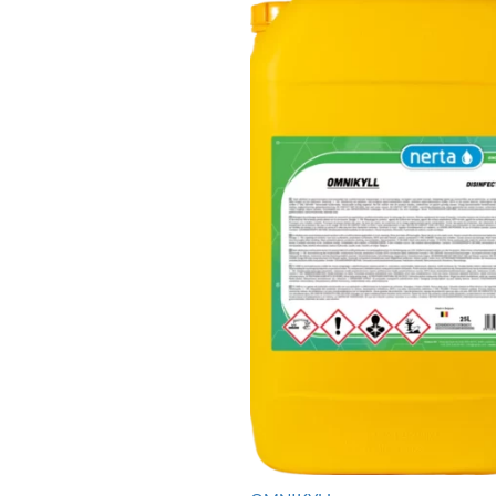
cen:
od
91,12 zł
do
340,65 zł