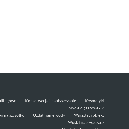
ailingowe
Konserwacja i nabłyszczanie
Kosmetyki
Mycie ciężarówek
n na szczotkę
Uzdatnianie wody
Warsztat i obiekt
Wosk i nabłyszczacz