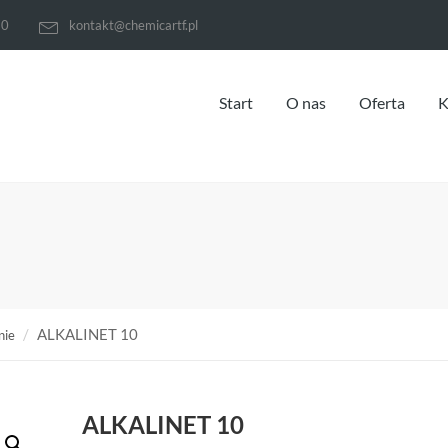
70
kontakt@chemicartf.pl
Start
O nas
Oferta
K
ALKALINET 10
nie
ALKALINET 10