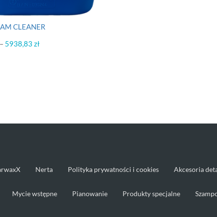
AM CLEANER
Zakres
–
5938,83
zł
cen:
od
625,24 zł
do
5938,83 zł
arwaxX
Nerta
Polityka prywatności i cookies
Akcesoria det
Mycie wstępne
Pianowanie
Produkty specjalne
Szampo