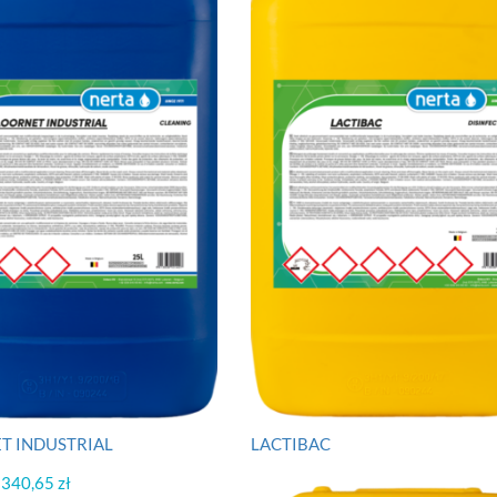
T INDUSTRIAL
LACTIBAC
Zakres
340,65
zł